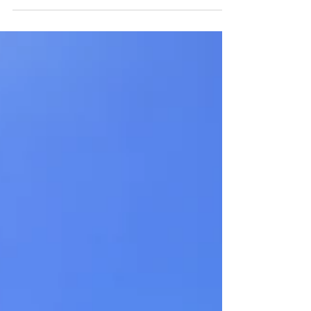
澤英迪格酒店的推薦文。飯店設計感飯店十足，
風格完美融合現代與輕井澤的自然氣質。雖然距
離車站稍遠，但提供免費定時接駁車（計程車費
約 1,200-1,500 日圓）。飯店設施頂級，客房配
有 Bose 音響、Illy 咖啡機等，並設有設計獨特的
木質健身房和明亮浴場。作者特別推薦必吃的法
式吐司早餐，適合所有追求高品質、注重設計細
節的旅人。